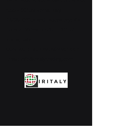
SEDE LEGALE: VIA EUGENIO CHIESA
n.55 – 00139 Roma, Italy
R&D&I Office and Laboratory: Via
Lorenzo Vidaschi n.10 – 00152
Roma, Italy
CONTACT: Tel.
+39-3924961443
;
Email:
info@iritalytrading.com